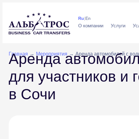
Ru
|
En
О компании
Услуги
Ус
Аренда автомобил
Главная
→
Мероприятия
→
Аренда автомобилей с води
для участников и 
в Сочи