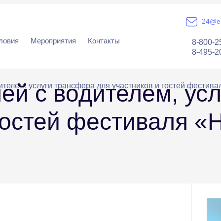
24@e-
ловия
Мероприятия
Контакты
8-800-2
8-495-2
ей с водителем, ус
телем, услуги трансфера для участников и гостей фестива
гостей фестиваля «