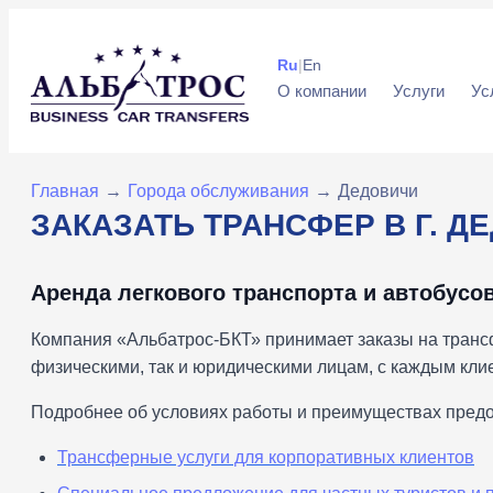
Ru
|
En
О компании
Услуги
Ус
Главная
→
Города обслуживания
→
Дедовичи
ЗАКАЗАТЬ ТРАНСФЕР В Г. Д
Аренда легкового транспорта и автобусов
Компания «Альбатрос-БКТ» принимает заказы на трансф
физическими, так и юридическими лицам, с каждым кл
Подробнее об условиях работы и преимуществах предо
Трансферные услуги для корпоративных клиентов